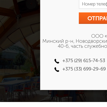
ООО «
Минский р-н, Новодворский
40-6, часть служебн
+375 (29) 615-74-53
+375 (33) 699-29-69
-