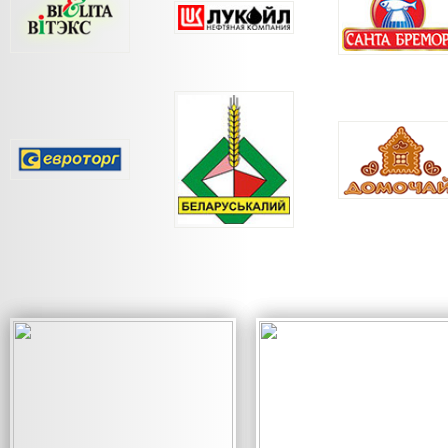
небольшие расходы на фундамент по принципу «чем
здание». Вполне хватит выполнения фундамента ленточ
возможность сэкономить на отделке внутренних помещ
отличная прочность каркаса, который не нуждается в
чем срок на строительство каркаса металлического з
труда персонала;
если работы осуществляются в холодный сезон, то пр
на экономии для прогрева строительной зоны энергоре
Мы хотим Вам предложить свои услуги по организации ра
того, мы рекомендуем изготовление металлического кар
возможность расслабиться и быть уверенным в качестве выпо