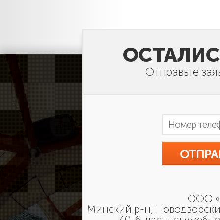
ОСТАЛИС
Отправьте зая
ООО «
Минский р-н, Новодворский
40-6, часть служебн