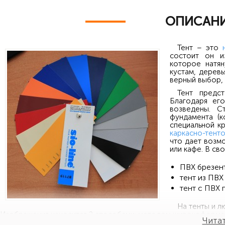
ОПИСАНИ
Тент – это
состоит он и
которое натян
кустам, деревь
верный выбор,
Тент предс
Благодаря ег
возведены. С
фундамента (к
специальной к
каркасно-тент
что дает возм
или кафе. В с
ПВХ брезент
тент из ПВХ
тент с ПВХ 
На тенты и 
Изображения наносится 2 способами: методом широкоформатн
Чита
полноцветные изображения, либо же с помощью трафаретной п